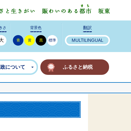
みんなで
きさ
背景色
翻訳
大
青
黄
黒
標準
MULTILINGUAL
市政について
ふるさと納税