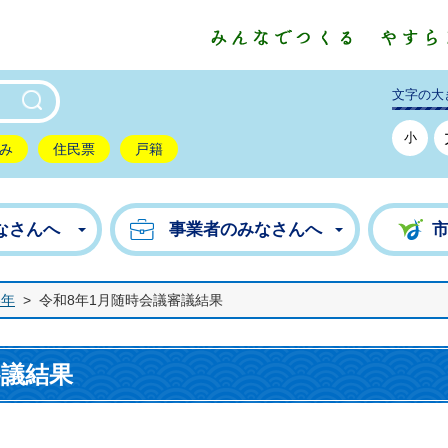
東市公式ホームページ
文字の大
小
み
住民票
戸籍
なさんへ
事業者のみなさんへ
8年
>
令和8年1月随時会議審議結果
審議結果