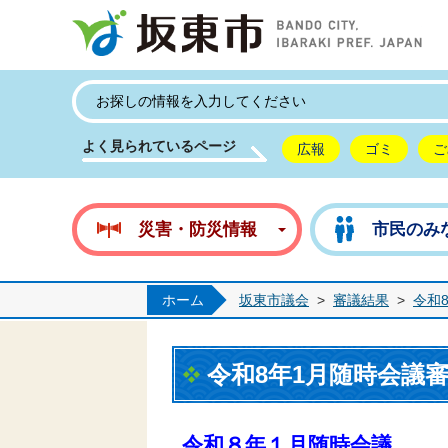
坂
よく見られているページ
広報
ゴミ
ご
災害・防災情報
市民のみ
ホーム
坂東市議会
>
審議結果
>
令和
令和8年1月随時会議
令和８年１月随時会議