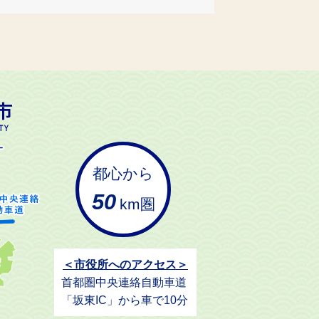
都心から
50
km圏
＜市役所へのアクセス＞
首都圏中央連絡自動車道
「坂東IC」から車で10分