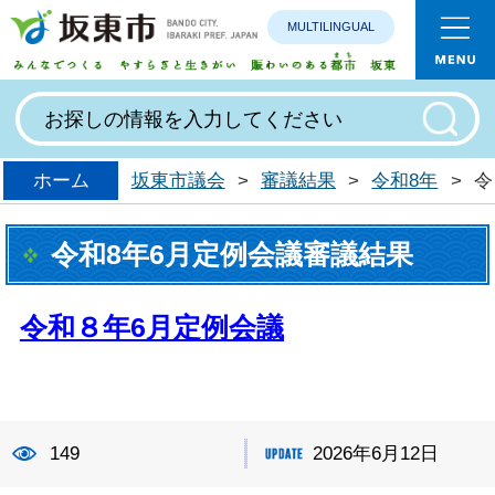
MULTILINGUAL
みんなで
ホーム
坂東市議会
>
審議結果
>
令和8年
>
令
令和8年6月定例会議審議結果
令和８年6月定例会議
149
2026年6月12日