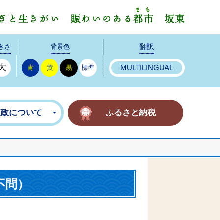
みんなで
きさ
背景色
翻訳
大
青
黄
黒
標準
MULTILINGUAL
市政について
ふるさと納税
）
不問）