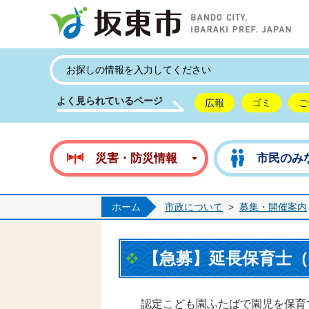
坂
よく見られているページ
広報
ゴミ
ご
災害・防災情報
市民のみ
ホーム
市政について
>
募集・開催案内
【急募】延長保育士
認定こども園ふたばで園児を保育