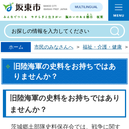
MULTILINGUAL
みんなで
ホーム
市民のみなさんへ
>
福祉・介護・健康
>
旧陸海軍の史料をお持ちではあ
りませんか？
旧陸海軍の史料をお持ちではあり
ませんか？
茨城郷土部隊史料保存会では、戦争に関す