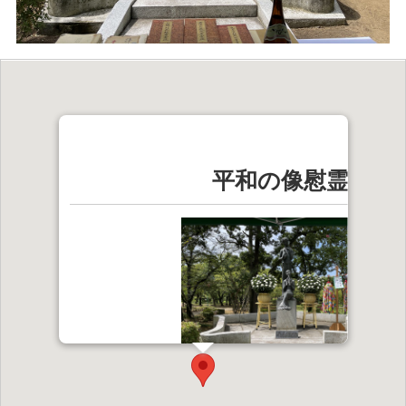
平和の像慰霊祭
平和の像慰霊祭