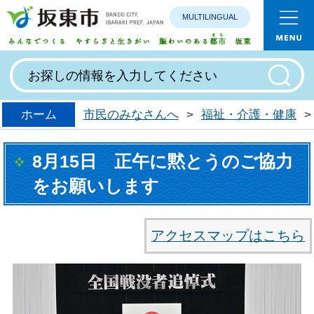
MULTILINGUAL
みんなで
ホーム
市民のみなさんへ
>
福祉・介護・健康
>
8月15日 正午に黙とうのご協力
をお願いします
アクセスマップはこちら