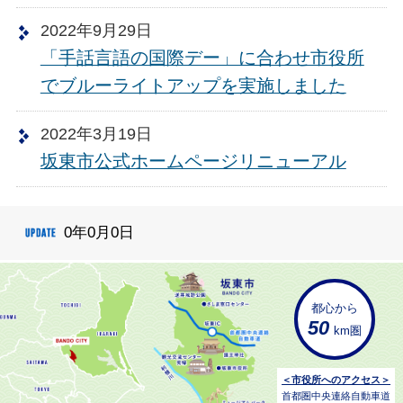
2022年9月29日
「手話言語の国際デー」に合わせ市役所
でブルーライトアップを実施しました
2022年3月19日
坂東市公式ホームページリニューアル
0年0月0日
都心から
50
km圏
＜市役所へのアクセス＞
首都圏中央連絡自動車道