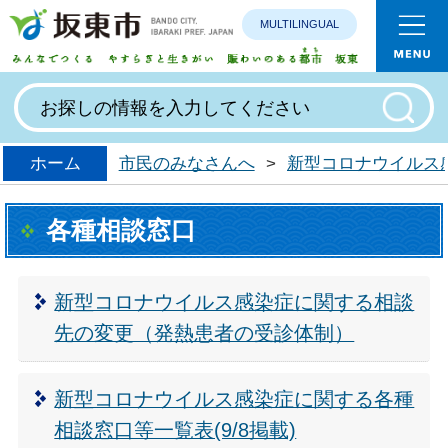
MULTILINGUAL
みんなで
ホーム
市民のみなさんへ
>
新型コロナウイルス
各種相談窓口
新型コロナウイルス感染症に関する相談
先の変更（発熱患者の受診体制）
新型コロナウイルス感染症に関する各種
相談窓口等一覧表(9/8掲載)