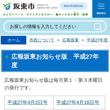
MULTILINGUAL
みんなで
ホーム
市政について
>
広報坂東
>
平成27年度
広報坂東お知らせ版 平成27年
度
広報坂東お知らせ版は毎月第１・第３木曜日
の発行です。
平成27年4月2日号
平成27年4月16日号