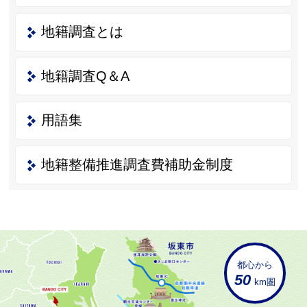
地籍調査とは
地籍調査Q＆A
用語集
地籍整備推進調査費補助金制度
都心から
50
km圏