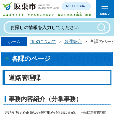
MULTILINGUAL
みんなで
ホーム
市政について
>
各課紹介
>
各課のペー
各課のページ
道路管理課
事務内容紹介（分掌事務）
市道及び水路の管理や維持補修、地籍調査事