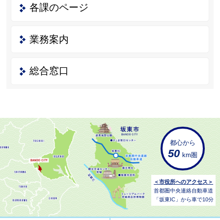
各課のページ
業務案内
総合窓口
都心から
50
km圏
＜市役所へのアクセス＞
首都圏中央連絡自動車道
「坂東IC」から車で10分