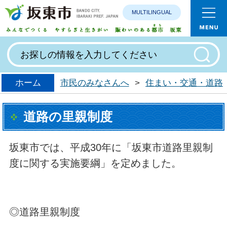
MULTILINGUAL
みんなで
ホーム
市民のみなさんへ
>
住まい・交通・道路
道路の里親制度
坂東市では、平成30年に「坂東市道路里親制
度に関する実施要綱」を定めました。
◎道路里親制度