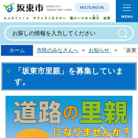
MULTILINGUAL
みんなで
ホーム
市民のみなさんへ
>
お知らせ
>
「坂東
「坂東市里親」を募集していま
す。