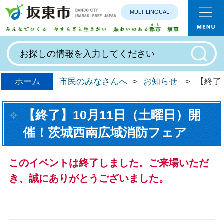
MULTILINGUAL
みんなで
ホーム
市民のみなさんへ
>
お知らせ
>
【終了
【終了】10月11日（土曜日）開
催！茨城西南広域消防フェア
このイベントは終了しました。ご来場いただ
き、誠にありがとうございました。