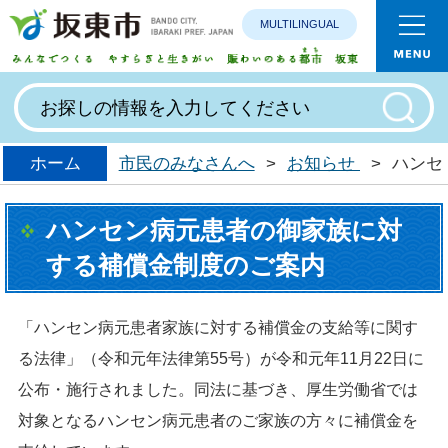
MULTILINGUAL
みんなで
ホーム
市民のみなさんへ
>
お知らせ
>
ハンセ
ハンセン病元患者の御家族に対
する補償金制度のご案内
「ハンセン病元患者家族に対する補償金の支給等に関す
る法律」（令和元年法律第55号）が令和元年11月22日に
公布・施行されました。同法に基づき、厚生労働省では
対象となるハンセン病元患者のご家族の方々に補償金を