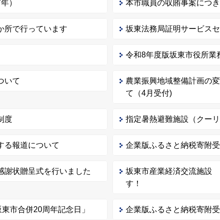
7年）
本市職員の収賄事案につ
か所で行っています
坂東法務局証明サービスセ
令和8年度版坂東市役所業
ついて
農業振興地域整備計画の
て（4月受付)
制度
指定暑熱避難施設（クー
する報道について
企業版ふるさと納税寄附
感謝状贈呈式を行いました
坂東市産業経済交流施設
す！
坂東市合併20周年記念日」
企業版ふるさと納税寄附