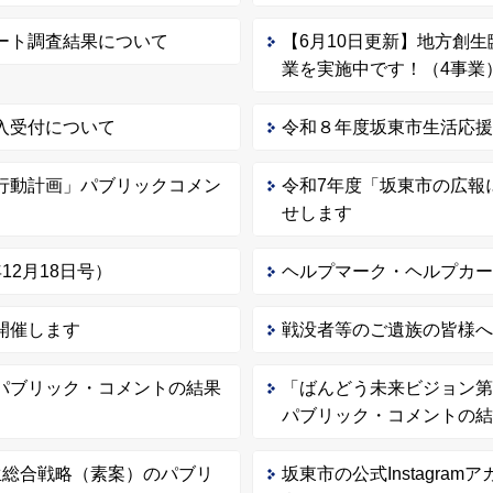
ート調査結果について
【6月10日更新】地方創
業を実施中です！（4事業
入受付について
令和８年度坂東市生活応
行動計画」パブリックコメン
令和7年度「坂東市の広報
せします
2月18日号）
ヘルプマーク・ヘルプカ
開催します
戦没者等のご遺族の皆様
パブリック・コメントの結果
「ばんどう未来ビジョン第3
パブリック・コメントの
生総合戦略（素案）のパブリ
坂東市の公式Instagr