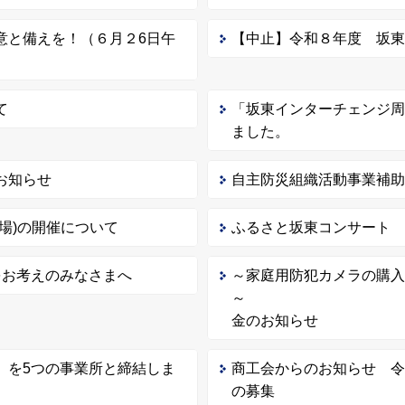
意と備えを！（６月２6日午
【中止】令和８年度 坂
て
「坂東インターチェンジ周
ました。
お知らせ
自主防災組織活動事業補
場)の開催について
ふるさと坂東コンサート
をお考えのみなさまへ
～家庭用防犯カメラの購
～ 坂東市防
金のお知らせ
」を5つの事業所と締結しま
商工会からのお知らせ 
の募集