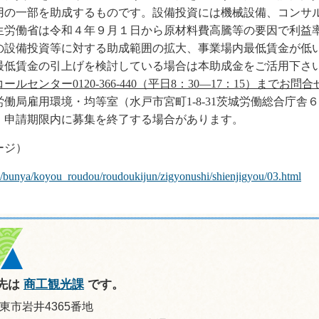
用の一部を助成するものです。設備投資には機械設備、コンサ
生労働省は令和４年９月１日から原材料費高騰等の要因で利益
の設備投資等に対する助成範囲の拡大、事業場内最低賃金が低
最低賃金の引上げを検討している場合は本助成金をご活用下さ
コールセンター
0120-366-440
（平日
8
：
30
―
17
：
15
）までお問合
労働局雇用環境・均等室（水戸市宮町
1-8-31
茨城労働総合庁舎６
、申請期限内に募集を終了する場合があります。
ージ）
te/bunya/koyou_roudou/roudoukijun/zigyonushi/shienjigyou/03.html
先は
商工観光課
です。
坂東市岩井4365番地