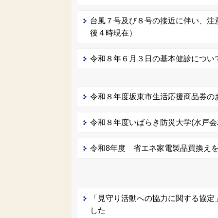
台風７号及び８号の接近に伴い、注
後４時現在）
令和８年６月３日の基本健診につい
令和８年度坂東市生活応援商品券の
令和８年度いばらき防災大学(水戸会
令和8年度 省エネ家電製品買換え
「見守り活動への協力に関する協定
した