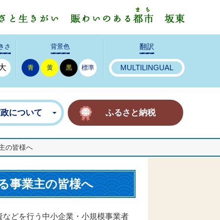
みんなで
きさ
背景色
翻訳
大
青
黄
黒
標準
MULTILINGUAL
市政について
ふるさと納税
主の皆様へ
る事業主の皆様へ
資などを行う中小企業・小規模事業者