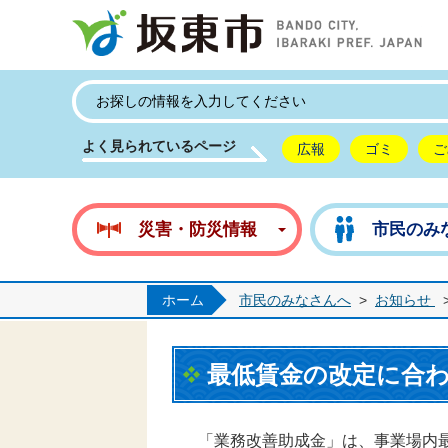
坂
よく見られているページ
広報
ゴミ
ご
災害・防災情報
市民のみ
ホーム
市民のみなさんへ
>
お知らせ
最低賃金の改定に合
「業務改善助成金」は、事業場内最