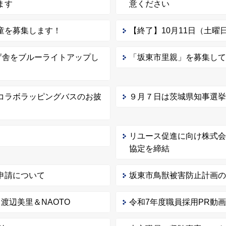
ます
意ください
童を募集します！
【終了】10月11日（土
庁舎をブルーライトアップし
「坂東市里親」を募集し
コラボラッピングバスのお披
９月７日は茨城県知事選
リユース促進に向け株式
協定を締結
申請について
坂東市鳥獣被害防止計画
th 渡辺美里＆NAOTO
令和7年度職員採用PR動