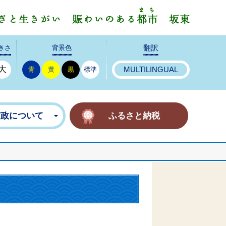
みんなで
きさ
背景色
翻訳
大
青
黄
黒
標準
MULTILINGUAL
市政について
ふるさと納税