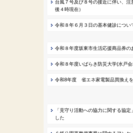
台風７号及び８号の接近に伴い、注
後４時現在）
令和８年６月３日の基本健診につい
令和８年度坂東市生活応援商品券の
令和８年度いばらき防災大学(水戸会
令和8年度 省エネ家電製品買換え
「見守り活動への協力に関する協定
した