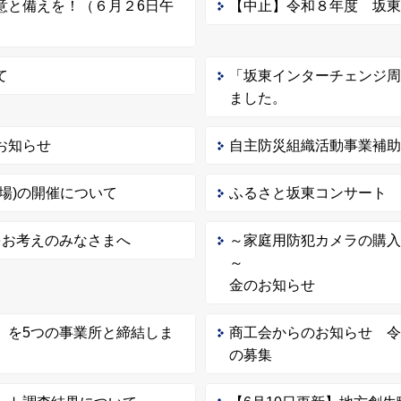
意と備えを！（６月２6日午
【中止】令和８年度 坂
て
「坂東インターチェンジ周
ました。
お知らせ
自主防災組織活動事業補
場)の開催について
ふるさと坂東コンサート
をお考えのみなさまへ
～家庭用防犯カメラの購
～ 坂東市防
金のお知らせ
」を5つの事業所と締結しま
商工会からのお知らせ 
の募集