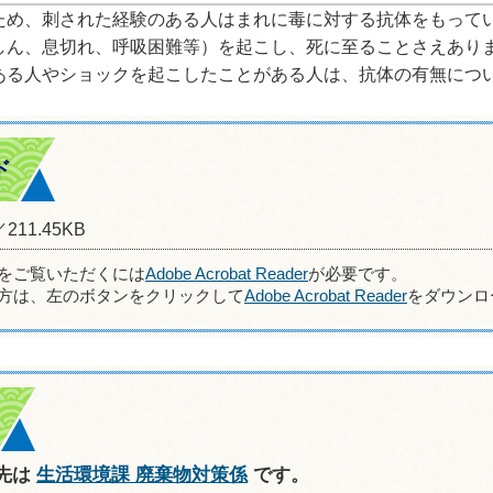
ため、刺された経験のある人はまれに毒に対する抗体をもって
しん、息切れ、呼吸困難等）を起こし、死に至ることさえあり
ある人やショックを起こしたことがある人は、抗体の有無につ
ド
211.45KB
ルをご覧いただくには
Adobe Acrobat Reader
が必要です。
方は、左のボタンをクリックして
Adobe Acrobat Reader
をダウンロ
先は
生活環境課 廃棄物対策係
です。