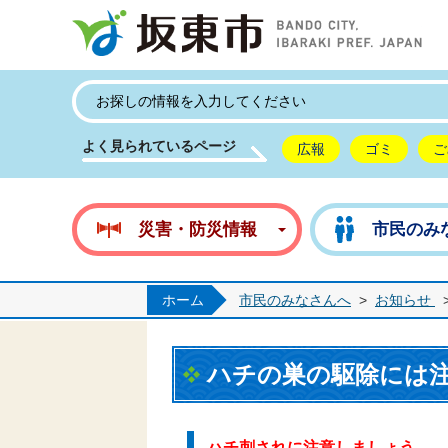
坂
よく見られているページ
広報
ゴミ
ご
災害・防災情報
市民のみ
ホーム
市民のみなさんへ
>
お知らせ
ハチの巣の駆除には
ハチ刺されに注意しましょう