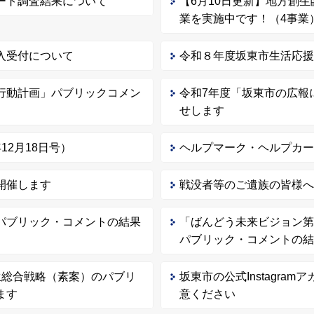
ート調査結果について
【6月10日更新】地方創
業を実施中です！（4事業
入受付について
令和８年度坂東市生活応
行動計画」パブリックコメン
令和7年度「坂東市の広報
せします
2月18日号）
ヘルプマーク・ヘルプカ
開催します
戦没者等のご遺族の皆様
パブリック・コメントの結果
「ばんどう未来ビジョン第3
パブリック・コメントの
生総合戦略（素案）のパブリ
坂東市の公式Instagr
ます
意ください