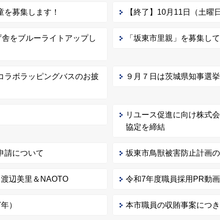
童を募集します！
【終了】10月11日（土
庁舎をブルーライトアップし
「坂東市里親」を募集し
コラボラッピングバスのお披
９月７日は茨城県知事選
リユース促進に向け株式
協定を締結
申請について
坂東市鳥獣被害防止計画
th 渡辺美里＆NAOTO
令和7年度職員採用PR動
7年）
本市職員の収賄事案につ