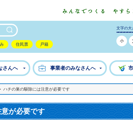
東市公式ホームページ
文字の大
小
み
住民票
戸籍
なさんへ
事業者のみなさんへ
>
ハチの巣の駆除には注意が必要です
注意が必要です