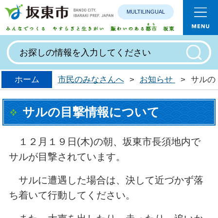
MULTILINGUAL
みんなで
ホーム
市民のみなさんへ
>
お知らせ
>
サルの
サルの目撃情報について
１２月１９日(木)の朝、坂東市長須地内で
サルが目撃されています。
サルに遭遇した場合は、決して近づかず落
ち着いて行動してください。