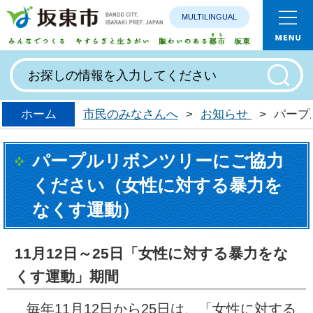
MULTILINGUAL
みんなで
ホーム
市民のみなさんへ
>
お知らせ
>
パープ
パープルリボンツリーにご協力
ください（女性に対する暴力を
なくす運動）
11月12日～25日「女性に対する暴力をな
くす運動」期間
毎年11月12日から25日は、「女性に対する