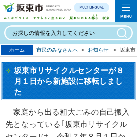
MULTILINGUAL
みんなで
ホーム
市民のみなさんへ
>
お知らせ
>
坂東市
坂東市リサイクルセンターが８
月１日から新施設に移転しまし
た
家庭から出る粗大ごみの自己搬入
先となっている｢坂東市リサイクル
センター｣は
、令和７年８月１日か