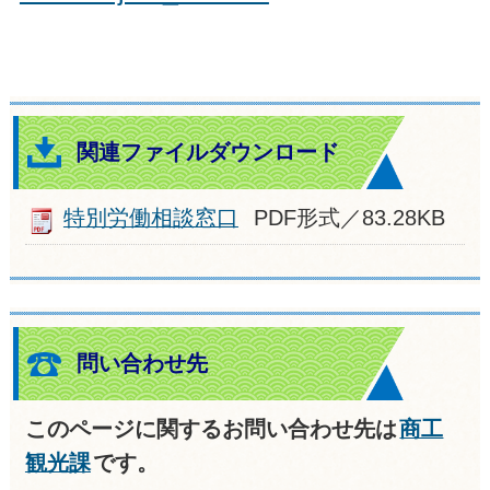
関連ファイルダウンロード
特別労働相談窓口
PDF形式／83.28KB
問い合わせ先
このページに関するお問い合わせ先は
商工
観光課
です。