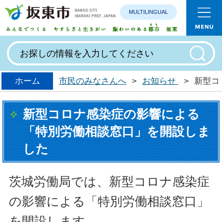
MULTILINGUAL
みんなで
ホーム
市民のみなさんへ
>
お知らせ
>
新型コ
新型コロナ感染症の影響による
「特別労働相談窓口」を開設しま
した
茨城労働局では、新型コロナ感染症
の影響による「特別労働相談窓口」
を開設します。