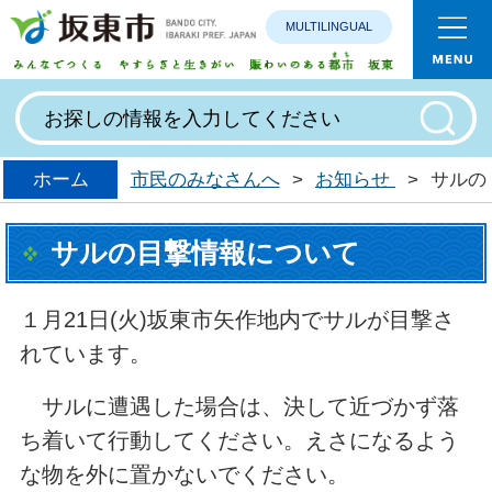
MULTILINGUAL
みんなで
ホーム
市民のみなさんへ
>
お知らせ
>
サルの
サルの目撃情報について
１月21日(火)坂東市矢作地内でサルが目撃さ
れています。
サルに遭遇した場合は、決して近づかず落
ち着いて行動してください。えさになるよう
な物を外に置かないでください。