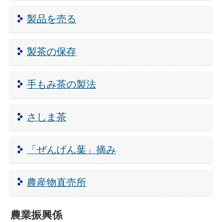
製品を売る
製茶の保存
手もみ茶の製法
さしま茶
「ぜんげん葉」摘み
農産物直売所
農業振興係