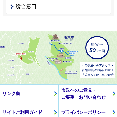
総合窓口
都心から
50
km圏
＜市役所へのアクセス＞
首都圏中央連絡自動車道
「坂東IC」から車で10分
市政へのご意見・
リンク集
ご要望・お問い合わせ
サイトご利用ガイド
プライバシーポリシー