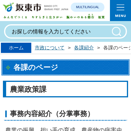
MULTILINGUAL
みんなで
ホーム
市政について
>
各課紹介
>
各課のペー
各課のページ
農業政策課
事務内容紹介（分掌事務）
農業の振興、担い手の育成、農産物の病害虫