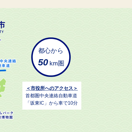
都心から
50
km圏
＜市役所へのアクセス＞
首都圏中央連絡自動車道
「坂東IC」から車で10分