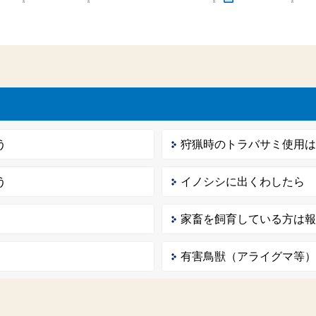
う
狩猟時のトラバサミ使用
う
イノシシに出くわしたら
家畜を飼育している方は
有害鳥獣（アライグマ等