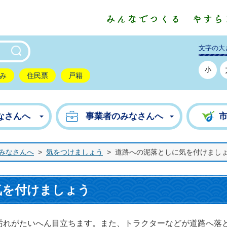
東市公式ホームページ
文字の大
小
み
住民票
戸籍
なさんへ
事業者のみなさんへ
みなさんへ
>
気をつけましょう
>
道路への泥落としに気を付けまし
気を付けましょう
れがたいへん目立ちます。また、トラクターなどが道路へ落