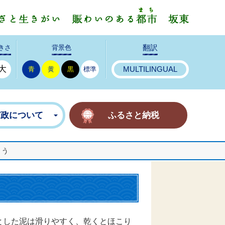
みんなで
きさ
背景色
翻訳
大
青
黄
黒
標準
MULTILINGUAL
市政について
ふるさと納税
ょう
とした泥は滑りやすく、乾くとほこり