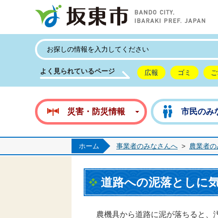
坂
よく見られているページ
広報
ゴミ
ご
災害・防災情報
市民のみ
ホーム
事業者のみなさんへ
>
農業者の
道路への泥落としに
農機具から道路に泥が落ちると、汚