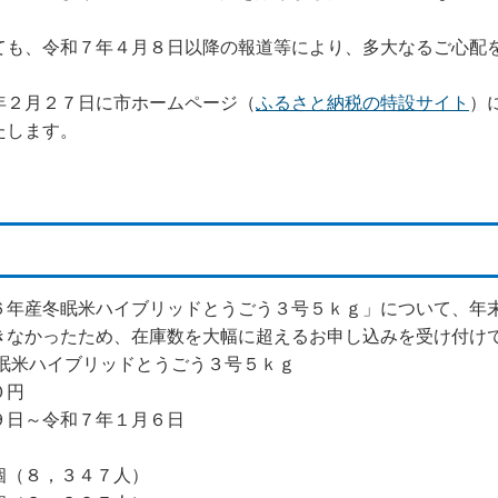
も、令和７年４月８日以降の報道等により、多大なるご心配
２月２７日に市ホームページ（
ふるさと納税の特設サイト
）
たします。
年産冬眠米ハイブリッドとうごう３号５ｋｇ」について、年
きなかったため、在庫数を大幅に超えるお申し込みを受け付け
ハイブリッドとうごう３号５ｋｇ
０円
９日～令和７年１月６日
（８，３４７人）