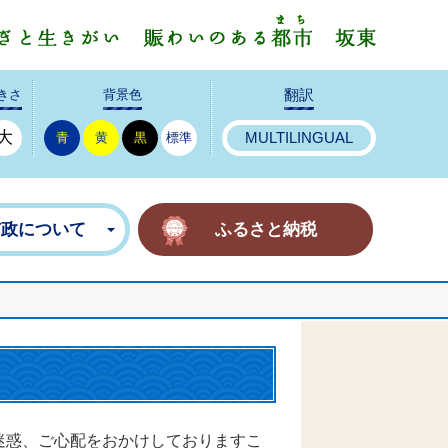
みんなで
きさ
背景色
翻訳
大
青
黄
黒
標準
MULTILINGUAL
市政について
ふるさと納税
迷惑、ご心配をおかけしておりますこ