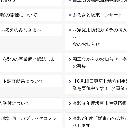
場)の開催について
ふるさと坂東コンサート
をお考えのみなさまへ
～家庭用防犯カメラの購
～ 坂東市防
金のお知らせ
」を5つの事業所と締結しま
商工会からのお知らせ 
の募集
ート調査結果について
【6月10日更新】地方創
業を実施中です！（4事業
入受付について
令和８年度坂東市生活応
行動計画」パブリックコメン
令和7年度「坂東市の広報
せします