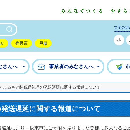
東市公式ホームページ
文字の大
小
み
住民票
戸籍
なさんへ
事業者のみなさんへ
>
ふるさと納税返礼品の発送遅延に関する報道について
の発送遅延に関する報道について
遅延により、坂東市にご寄附を賜りました皆様に多大なるご