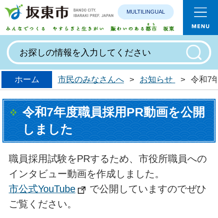
MULTILINGUAL
みんなで
ホーム
市民のみなさんへ
>
お知らせ
>
令和7
令和7年度職員採用PR動画を公開
しました
職員採用試験をPRするため、市役所職員への
インタビュー動画を作成しました。
市公式YouTube
で公開していますのでぜひ
ご覧ください。