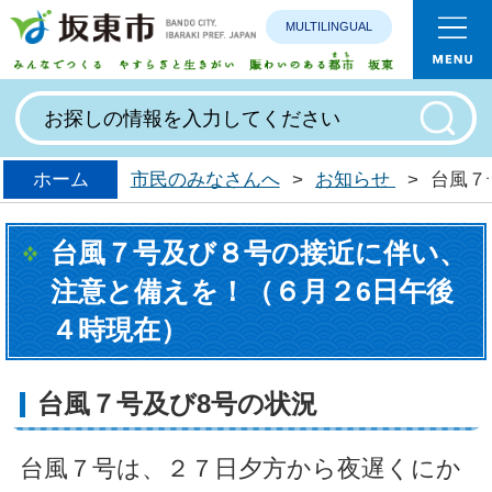
MULTILINGUAL
みんなで
ホーム
市民のみなさんへ
>
お知らせ
>
台風７
台風７号及び８号の接近に伴い、
注意と備えを！（６月２6日午後
４時現在）
台風７号及び8号の状況
台風７号は、２７日夕方から夜遅くにか