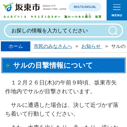
MULTILINGUAL
みんなで
ホーム
市民のみなさんへ
>
お知らせ
>
サルの
サルの目撃情報について
１２月２６日(木)の午前９時頃、坂東市矢
作地内でサルが目撃されています。
サルに遭遇した場合は、決して近づかず落
ち着いて行動してください。