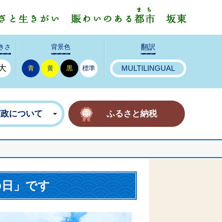
みんなで
きさ
背景色
翻訳
大
青
黄
黒
標準
MULTILINGUAL
市政について
ふるさと納税
の日」です