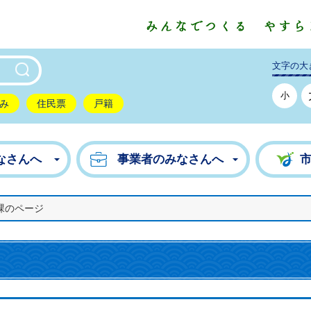
東市公式ホームページ
文字の大
小
み
住民票
戸籍
なさんへ
事業者のみなさんへ
課のページ