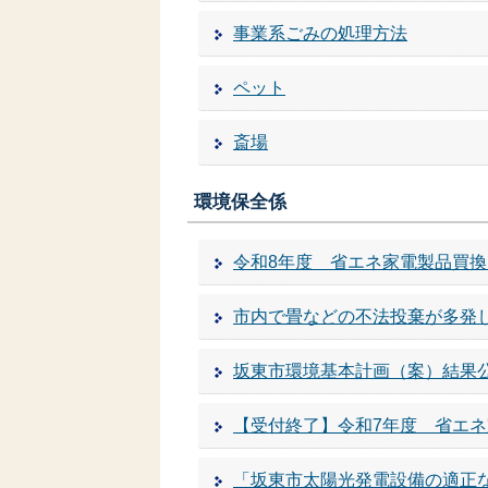
事業系ごみの処理方法
ペット
斎場
環境保全係
令和8年度 省エネ家電製品買
市内で畳などの不法投棄が多発
坂東市環境基本計画（案）結果
【受付終了】令和7年度 省エ
「坂東市太陽光発電設備の適正