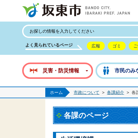
坂
よく見られているページ
広報
ゴミ
ご
災害・防災情報
市民のみ
ホーム
市政について
>
各課紹介
>
各
各課のページ