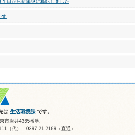
月１日から新施設に移転しました
です
先は
生活環境課
です。
坂東市岩井4365番地
-0111（代） 0297-21-2189（直通）