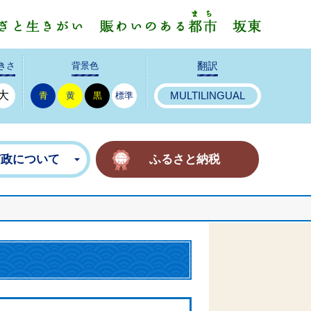
みんなで
きさ
背景色
翻訳
大
青
黄
黒
標準
MULTILINGUAL
市政について
ふるさと納税