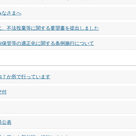
みなさまへ
に、不法投棄等に関する要望書を提出しました
内保管等の適正化に関する条例施行について
内７か所で行っています
交付
果公表