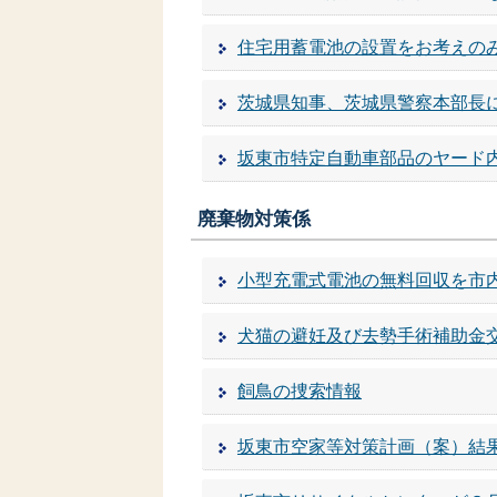
住宅用蓄電池の設置をお考えの
茨城県知事、茨城県警察本部長
坂東市特定自動車部品のヤード
廃棄物対策係
小型充電式電池の無料回収を市
犬猫の避妊及び去勢手術補助金
飼鳥の捜索情報
坂東市空家等対策計画（案）結