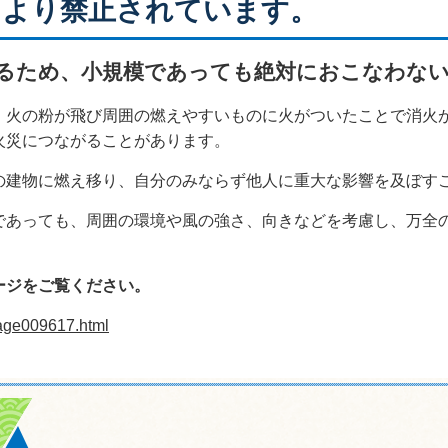
により禁止されています。
あるため、小規模であっても絶対におこなわ
、火の粉が飛び
周囲の燃えやすいもの
に火がついたことで消火
火災につながることがあります。
の
建物に燃え移
り、自分のみならず他人に重大な影響を及ぼす
あっても、周囲の環境や風の強さ、向きなどを考慮し、万全
ージをご覧ください。
page009617.html