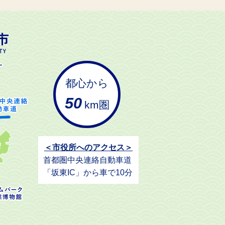
都心から
50
km圏
＜市役所へのアクセス＞
首都圏中央連絡自動車道
「坂東IC」から車で10分