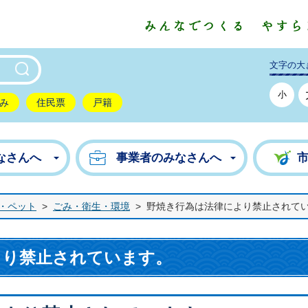
東市公式ホームページ
文字の大
小
み
住民票
戸籍
なさんへ
事業者のみなさんへ
・ペット
>
ごみ・衛生・環境
>
野焼き行為は法律により禁止されて
より禁止されています。