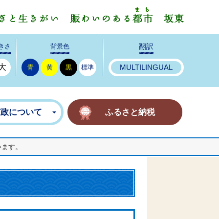
みんなで
きさ
背景色
翻訳
大
青
黄
黒
標準
MULTILINGUAL
市政について
ふるさと納税
います。