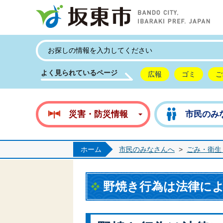
坂
よく見られているページ
広報
ゴミ
ご
災害・防災情報
市民のみ
ホーム
市民のみなさんへ
>
ごみ・衛生
野焼き行為は法律に