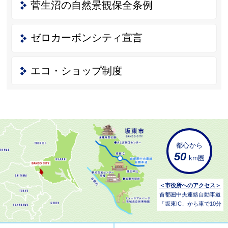
菅生沼の自然景観保全条例
ゼロカーボンシティ宣言
エコ・ショップ制度
都心から
50
km圏
＜市役所へのアクセス＞
首都圏中央連絡自動車道
「坂東IC」から車で10分