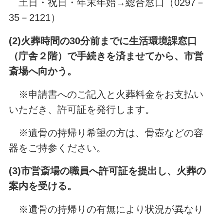
土日・祝日・年末年始→総合窓口（0297－
35－2121）
(2)火葬時間の30分前までに
生活環境課窓口
（庁舎２階）
で手続きを済ませてから、市営
斎場へ向かう。
※申請書へのご記入と火葬料金をお支払い
いただき、許可証を発行します。
※遺骨の持帰り希望の方は、骨壺などの容
器をご持参ください。
(3)市営斎場の職員へ許可証を提出し、火葬の
案内を受ける。
※遺骨の持帰りの有無により状況が異なり