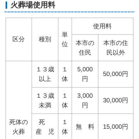
火葬場使用料
使用料
単
区分
種別
本市の
本市の住
位
住民
民以外
１３歳
１
5,000
50,000円
以上
体
円
１３歳
１
3,000
30,000円
未満
体
円
死体の
死
１
無 料
15,000円
火葬
産 児
体