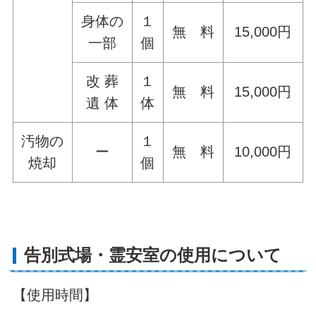
身体の
１
無 料
15,000円
一部
個
改 葬
１
無 料
15,000円
遺 体
体
汚物の
１
ー
無 料
10,000円
焼却
個
告別式場・霊安室の使用について
【使用時間】