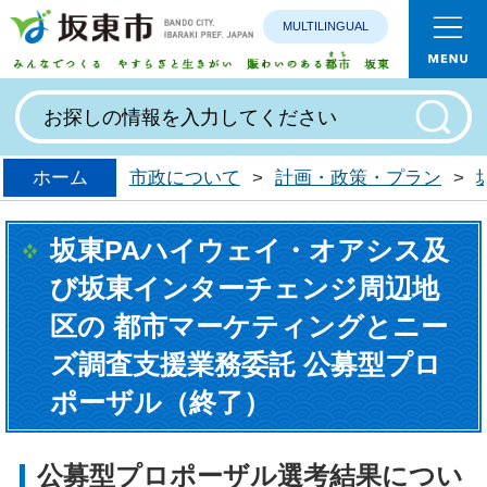
MULTILINGUAL
みんなで
ホーム
市政について
>
計画・政策・プラン
>
坂東PAハイウェイ・オアシス及
び坂東インターチェンジ周辺地
区の 都市マーケティングとニー
ズ調査支援業務委託 公募型プロ
ポーザル（終了）
公募型プロポーザル選考結果につい