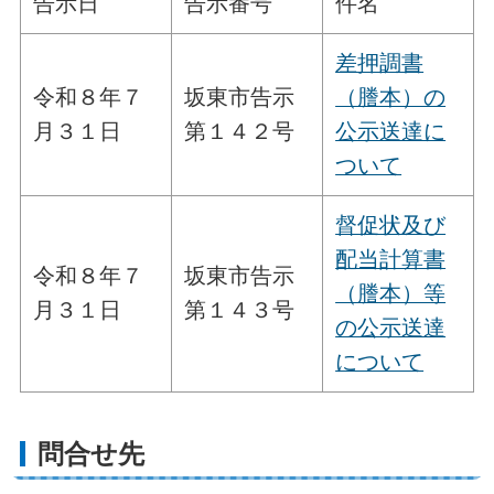
告示日
告示番号
件名
差押調書
令和８年７
坂東市告示
（謄本）の
月３１日
第１４２号
公示送達に
ついて
督促状及び
配当計算書
令和８年７
坂東市告示
（謄本）等
月３１日
第１４３号
の公示送達
について
問合せ先