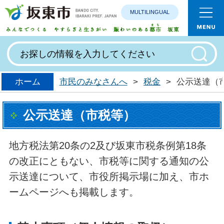
MULTILINGUAL
みんなで
ホーム
市民のみなさんへ
>
税金
>
公示送達（
公示送達（市税等）
地方税法第20条の2及び坂東市税条例第18条
の改正にともない、市税等に関する通知の公
示送達について、市役所掲示場に加え、市ホ
ームページへも掲載します。