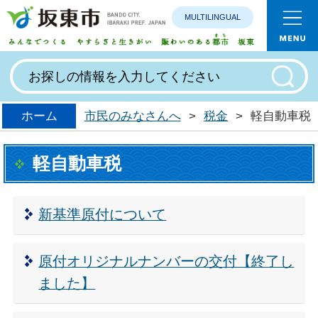
MULTILINGUAL
みんなで
ホーム
市民のみなさんへ
>
税金
>
軽自動車税
軽自動車税
新基準原付について
原付オリジナルナンバーの交付【終了し
ました】