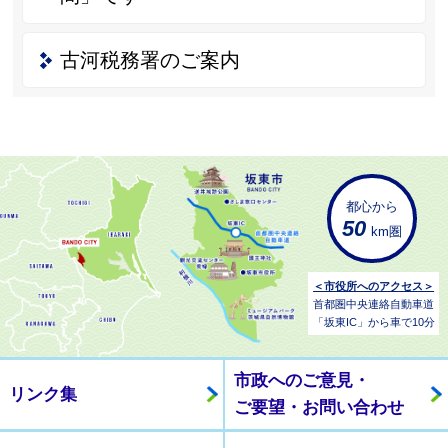
古河税務署のご案内
都心から
50
km圏
＜市役所へのアクセス＞
首都圏中央連絡自動車道
「坂東IC」から車で10分
市政へのご意見・
リンク集
ご要望・お問い合わせ