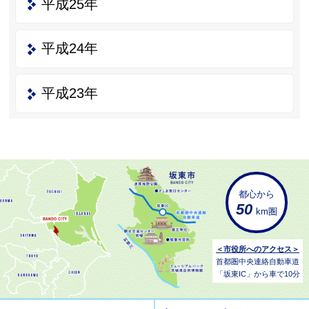
平成25年
平成24年
平成23年
都心から
50
km圏
＜市役所へのアクセス＞
首都圏中央連絡自動車道
「坂東IC」から車で10分