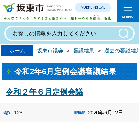
MULTILINGUAL
みんなで
ホーム
坂東市議会
>
審議結果
>
過去の審議結
令和2年6月定例会議審議結果
令和２年６月定例会議
126
2020年6月12日