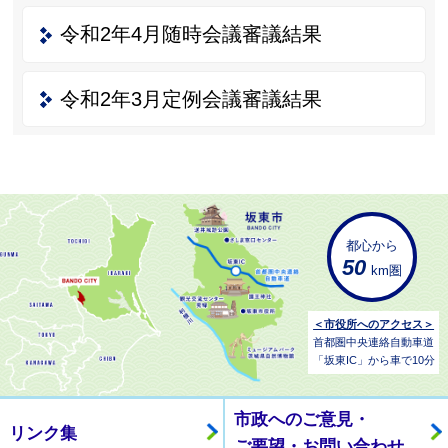
令和2年4月随時会議審議結果
令和2年3月定例会議審議結果
都心から
50
km圏
＜市役所へのアクセス＞
首都圏中央連絡自動車道
「坂東IC」から車で10分
市政へのご意見・
リンク集
ご要望・お問い合わせ