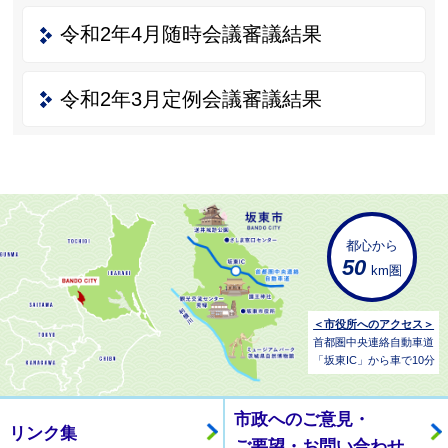
令和2年4月随時会議審議結果
令和2年3月定例会議審議結果
都心から
50
km圏
＜市役所へのアクセス＞
首都圏中央連絡自動車道
「坂東IC」から車で10分
市政へのご意見・
リンク集
ご要望・お問い合わせ