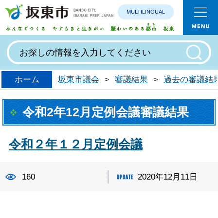
MULTILINGUAL
みんなで
ホーム
坂東市議会
>
審議結果
>
過去の審議結
令和2年12月定例会議審議結果
令和２年１２月定例会議
160
2020年12月11日