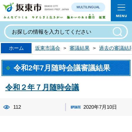
MULTILINGUAL
みんなで
ホーム
坂東市議会
>
審議結果
>
過去の審議結
令和2年7月随時会議審議結果
令和２年７月随時会議
112
2020年7月10日