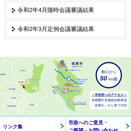
令和2年4月随時会議審議結果
令和2年3月定例会議審議結果
都心から
50
km圏
＜市役所へのアクセス＞
首都圏中央連絡自動車道
「坂東IC」から車で10分
市政へのご意見・
リンク集
ご要望・お問い合わせ