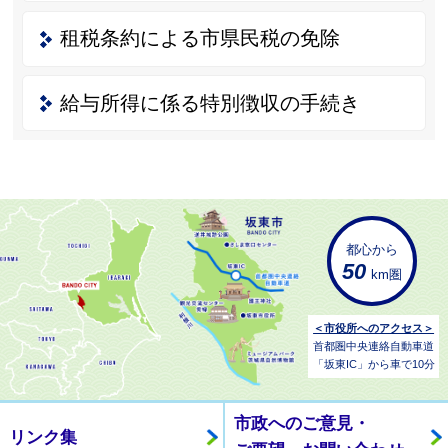
租税条約による市県民税の免除
給与所得に係る特別徴収の手続き
都心から
50
km圏
＜市役所へのアクセス＞
首都圏中央連絡自動車道
「坂東IC」から車で10分
市政へのご意見・
リンク集