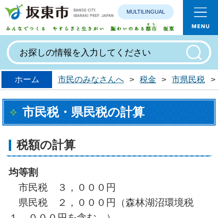
MULTILINGUAL
みんなで
ホーム
市民のみなさんへ
>
税金
>
市県民税
>
市民税・県民税の計算
税額の計算
均等割
市民税 ３，０００円
県民税 ２，０００円（森林湖沼環境税
１，０００円を含む。）