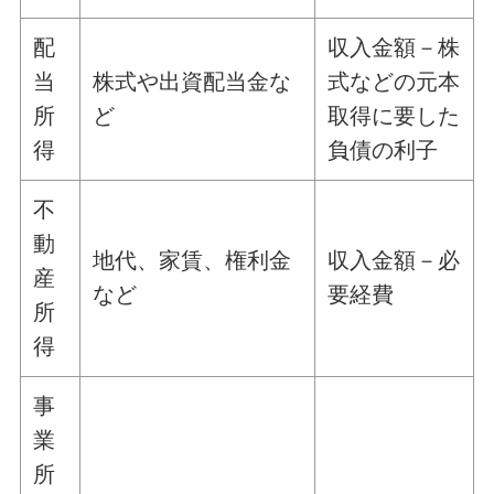
配
収入金額－株
当
株式や出資配当金な
式などの元本
所
ど
取得に要した
得
負債の利子
不
動
地代、家賃、権利金
収入金額－必
産
など
要経費
所
得
事
業
所