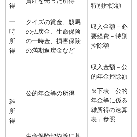
資産を売った所得
得
特別控除額
一
クイズの賞金、競馬
収入金額－必
時
の払戻金、生命保険
要経費－特別
所
の一時金、損害保険
控除額
得
の満期返戻金など
収入金額－公
的年金控除額
※下表「公的
公的年金等の所得
年金等に係る
雑
雑所得の速算
所
表」参照
得
生命保険契約等に基