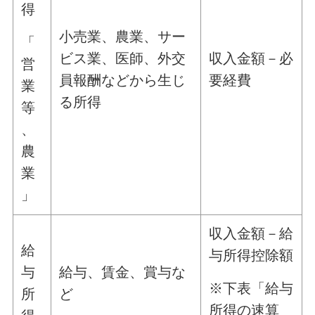
得
小売業、農業、サー
「
ビス業、医師、外交
収入金額－必
営
員報酬などから生じ
要経費
業
る所得
等
、
農
業
」
収入金額－給
給
与所得控除額
与
給与、賃金、賞与な
※下表「給与
所
ど
所得の速算