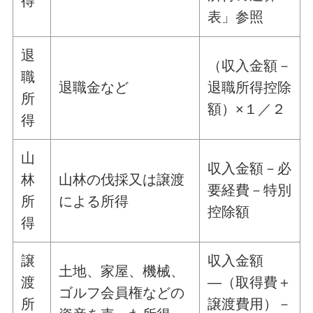
得
表」参照
退
（収入金額－
職
退職金など
退職所得控除
所
額）×１／２
得
山
収入金額－必
林
山林の伐採又は譲渡
要経費－特別
所
による所得
控除額
得
譲
収入金額
土地、家屋、機械、
渡
―（取得費＋
ゴルフ会員権などの
所
譲渡費用）－