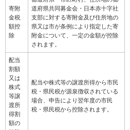
寄附
道府県共同募金会・日本赤十字社
金税
支部に対する寄附金及び住所地の
額控
県又は市が条例により指定した寄
除
附金について、一定の金額が控除
されます。
配当
割額
又は
配当や株式等の譲渡所得から市民
株式
税・県民税が源泉徴収されている
等譲
場合、申告により翌年度の市民
渡所
税・県民税から控除されます。
得割
額の