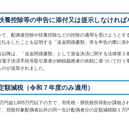
係る扶養控除等の申告に添付又は提示しなけれ
て、配偶者控除や扶養控除などの控除の適用を受けようとす
支払をしたことを証明する「送金関係書類」等を申告の際に添
以降は、「送金関係書類」として資金決済に関する法律第２
該電子決済手段等取引業者が納税義務者の依頼に基づいて行う
ものが追加されました。
る定額減税（令和７年度のみ適用）
0万円超1,805万円以下の方で、市民税・県民税所得割が課税
て、控除対象配偶者以外の同一生計配偶者分の定額減税額１万