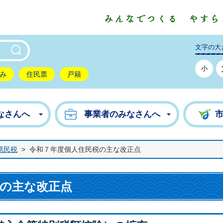
東市公式ホームページ
文字の大
小
み
住民票
戸籍
なさんへ
事業者のみなさんへ
県民税
>
令和７年度個人住民税の主な改正点
税の主な改正点