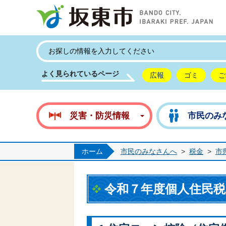
坂
よく見られているページ
広報
ゴミ
ご
災害・防災情報
市民のみ
ホーム
市民のみなさんへ
>
税金
>
市
令和７年度個人住民