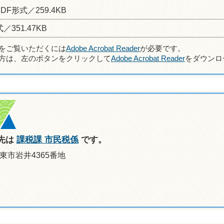
PDF形式／259.4KB
／351.47KB
ルをご覧いただくには
Adobe Acrobat Reader
が必要です。
方は、左のボタンをクリックして
Adobe Acrobat Reader
をダウンロ
先は
課税課 市民税係
です。
坂東市岩井4365番地