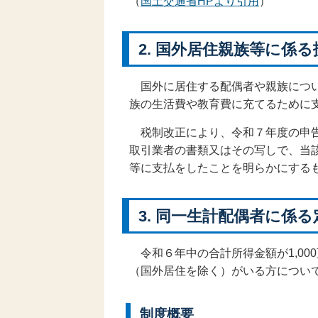
（
国土交通省HPより引用
）
2. 国外居住親族等に
国外に居住する配偶者や親族につい
族の生活費や教育費に充てるために
税制改正により、令和７年度の申告
取引業者の書類又はその写しで、当
等に支払をしたことを明らかにする
3. 同一生計配偶者に係
令和６年中の合計所得金額が1,00
（国外居住を除く）がいる方につい
制度概要