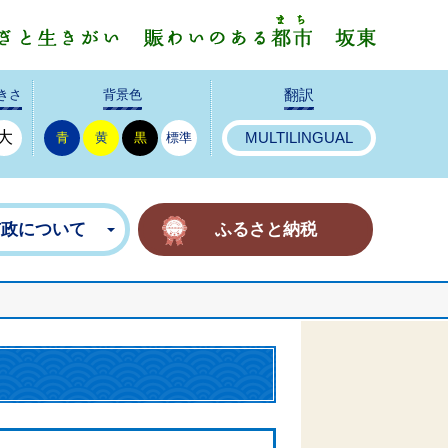
みんなで
きさ
背景色
翻訳
大
青
黄
黒
標準
MULTILINGUAL
市政について
ふるさと納税