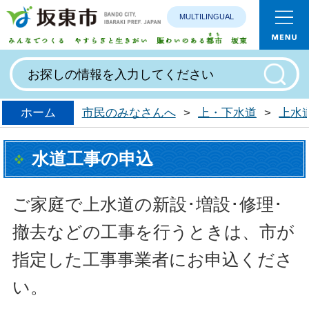
MULTILINGUAL
みんなで
ホーム
市民のみなさんへ
>
上・下水道
>
上水
水道工事の申込
ご家庭で上水道の新設･増設･修理･
撤去などの工事を行うときは、市が
指定した工事事業者
にお申込くださ
い。