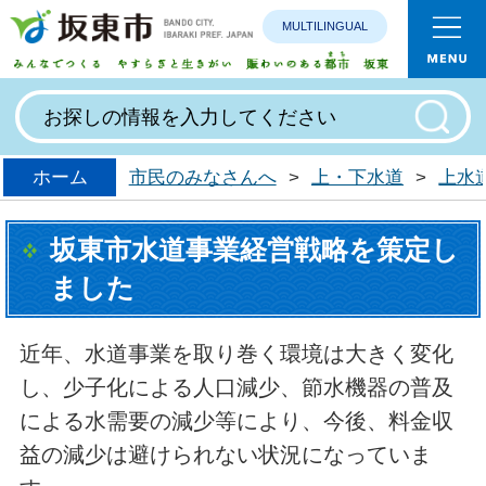
MULTILINGUAL
みんなで
ホーム
市民のみなさんへ
>
上・下水道
>
上水
坂東市水道事業経営戦略を策定し
ました
近年、水道事業を取り巻く環境は大きく変化
し、少子化による人口減少、節水機器の普及
による水需要の減少等により、今後、料金収
益の減少は避けられない状況になっていま