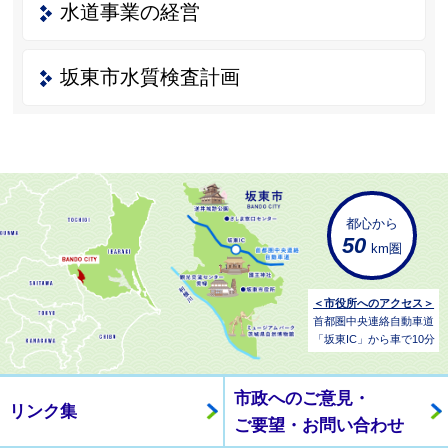
水道事業の経営
坂東市水質検査計画
都心から
50
km圏
＜市役所へのアクセス＞
首都圏中央連絡自動車道
「坂東IC」から車で10分
市政へのご意見・
リンク集
ご要望・お問い合わせ