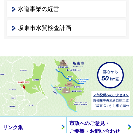
水道事業の経営
坂東市水質検査計画
都心から
50
km圏
＜市役所へのアクセス＞
首都圏中央連絡自動車道
「坂東IC」から車で10分
市政へのご意見・
リンク集
ご要望・お問い合わせ