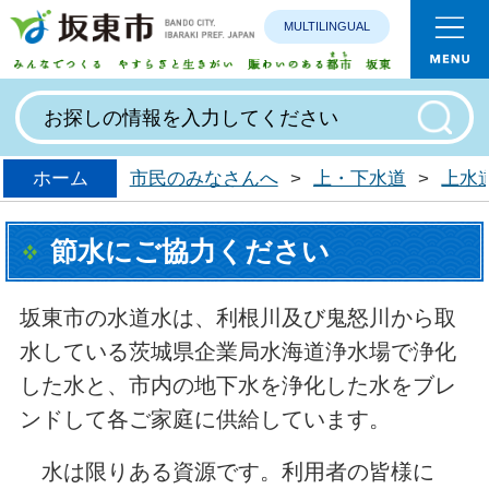
MULTILINGUAL
みんなで
ホーム
市民のみなさんへ
>
上・下水道
>
上水
節水にご協力ください
坂東市の水道水は、利根川及び鬼怒川から取
水している茨城県企業局水海道浄水場で浄化
した水と、市内の地下水を浄化した水をブレ
ンドして各ご家庭に供給しています。
水は限りある資源です。利用者の皆様に