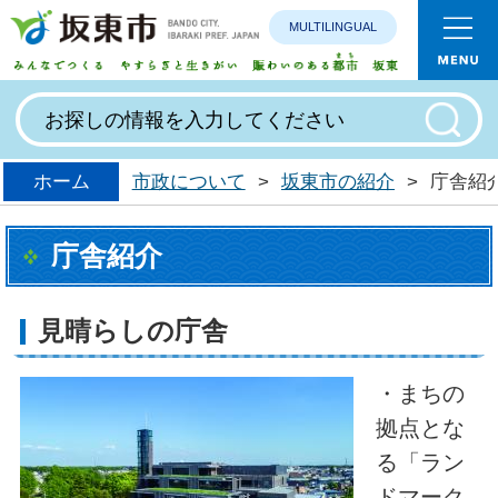
MULTILINGUAL
みんなで
ホーム
市政について
>
坂東市の紹介
>
庁舎紹
庁舎紹介
見晴らしの庁舎
・まちの
拠点とな
る「ラン
ドマーク