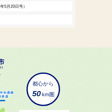
3年5月20日号）
都心から
50
km圏