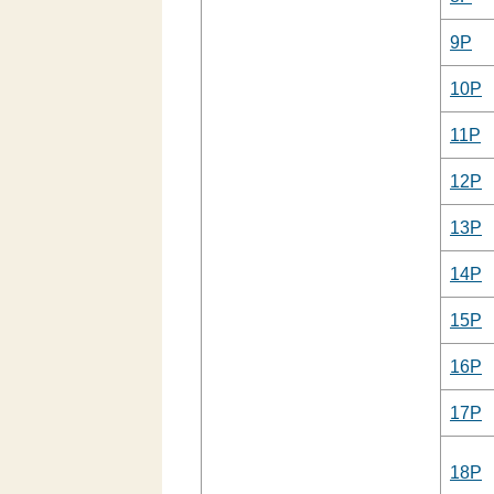
9P
10P
11P
12P
13P
14P
15P
16P
17P
18P