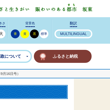
みんなで
きさ
背景色
翻訳
大
青
黄
黒
標準
MULTILINGUAL
市政について
ふるさと納税
年9月16日号）