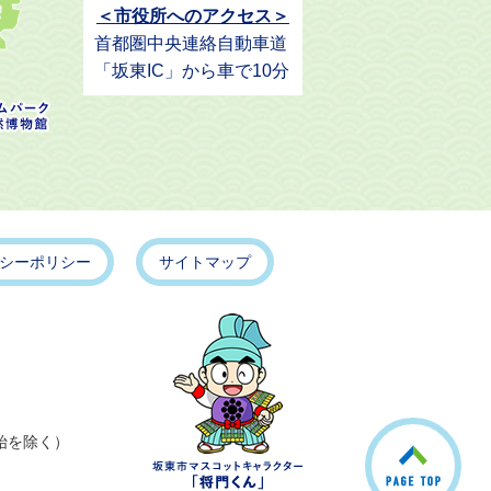
＜市役所へのアクセス＞
首都圏中央連絡自動車道
「坂東IC」から車で10分
シーポリシー
サイトマップ
こ
始を除く）