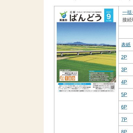
一括
接続
表紙
2P
3P
4P
5P
6P
7P
8P