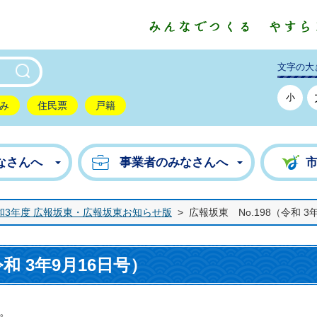
東市公式ホームページ
文字の大
小
み
住民票
戸籍
なさんへ
事業者のみなさんへ
和3年度 広報坂東・広報坂東お知らせ版
>
広報坂東 No.198（令和 3
令和 3年9月16日号）
。