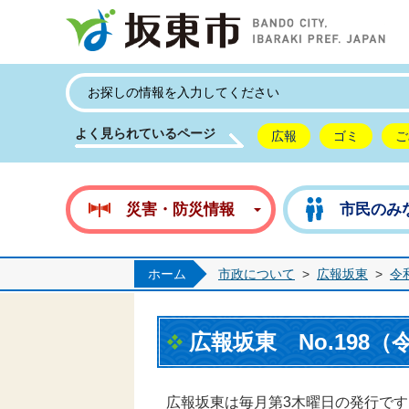
坂
よく見られているページ
広報
ゴミ
ご
災害・防災情報
市民のみ
ホーム
市政について
>
広報坂東
>
令
広報坂東 No.198（
広報坂東は毎月第3木曜日の発行です