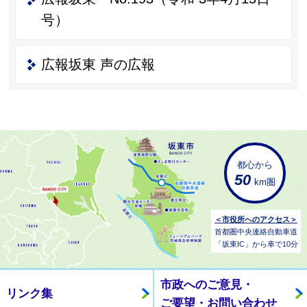
号）
広報坂東 声の広報
都心から
50
km圏
＜市役所へのアクセス＞
首都圏中央連絡自動車道
「坂東IC」から車で10分
市政へのご意見・
リンク集
ご要望・お問い合わせ