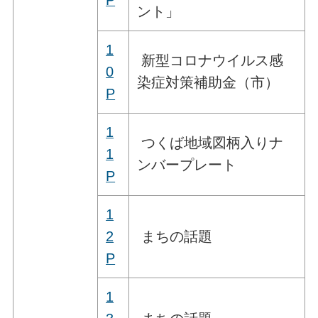
ント」
1
新型コロナウイルス感
0
染症対策補助金（市）
P
1
つくば地域図柄入りナ
1
ンバープレート
P
1
2
まちの話題
P
1