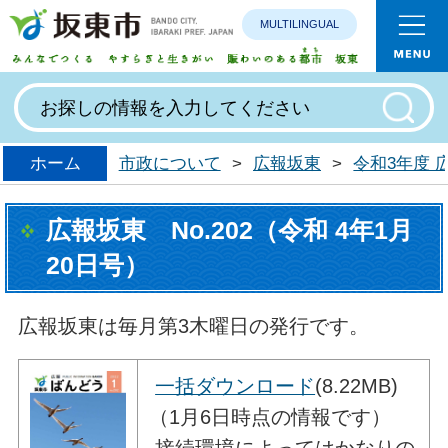
MULTILINGUAL
みんなで
ホーム
市政について
>
広報坂東
>
令和3年度
広報坂東 No.202（令和 4年1月
20日号）
広報坂東は毎月第3木曜日の発行です。
一括ダウンロード
(8.22MB)
（1月6日時点の情報です）
接続環境によってはかなりの