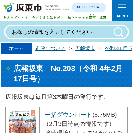
MULTILINGUAL
みんなで
ホーム
市政について
>
広報坂東
>
令和3年度
広報坂東 No.203（令和 4年2月
17日号）
広報坂東は毎月第3木曜日の発行です。
一括ダウンロード
(8.75MB)
（2月3日時点の情報です）
接続環境によってはかなりの