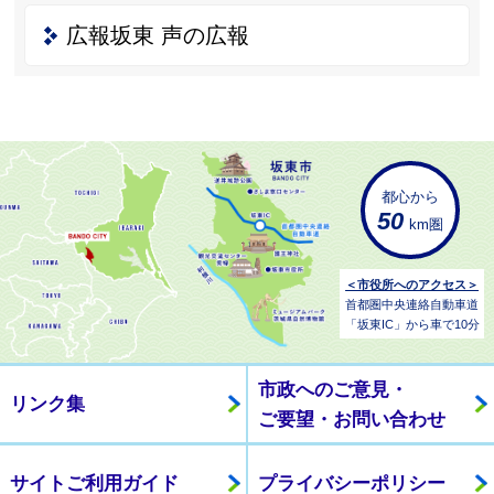
広報坂東 声の広報
都心から
50
km圏
＜市役所へのアクセス＞
首都圏中央連絡自動車道
「坂東IC」から車で10分
市政へのご意見・
リンク集
ご要望・お問い合わせ
サイトご利用ガイド
プライバシーポリシー