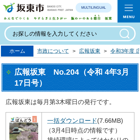
MULTILINGUAL
みんなで
ホーム
市政について
>
広報坂東
>
令和3年度
広報坂東 No.204（令和 4年3月
17日号）
広報坂東は毎月第3木曜日の発行です。
一括ダウンロード
(7.66MB)
（3月4日時点の情報です）
接続環境によってはかなりの