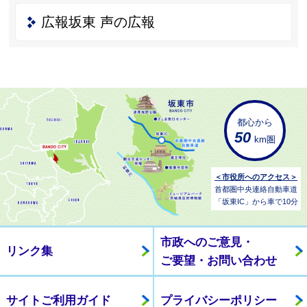
広報坂東 声の広報
都心から
50
km圏
＜市役所へのアクセス＞
首都圏中央連絡自動車道
「坂東IC」から車で10分
市政へのご意見・
リンク集
ご要望・お問い合わせ
サイトご利用ガイド
プライバシーポリシー