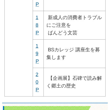
P
1
新成人の消費者トラブル
8
にご注意を
P
ばんどう文芸
1
BSカレッジ 講座生を募
9
集します
P
2
【企画展】石碑で読み解
0
く郷土の歴史
P