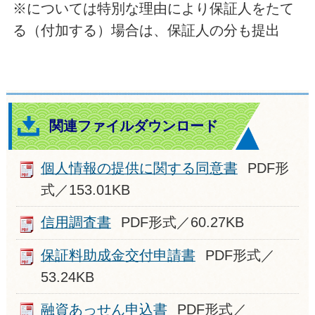
※については特別な理由により保証人をたて
る（付加する）場合は、保証人の分も提出
関連ファイルダウンロード
個人情報の提供に関する同意書
PDF形
式／153.01KB
信用調査書
PDF形式／60.27KB
保証料助成金交付申請書
PDF形式／
53.24KB
融資あっせん申込書
PDF形式／