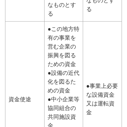
なものとす
なものとす
る
る
●
この地方特
有の事業を
営む企業の
振興を図る
ための資金
●
設備の近代
化を図るた
●事業上必要
めの資金
な設備資金
資金使途
●
中小企業等
又は運転資
協同組合の
金
共同施設資
金