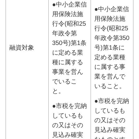
●中小企業信
●中小企業信
用保険法施
用保険法施
行令
(昭和25
行令
(昭和25
年政令第
年政令第350
350号)
第1条
号)
第1条に
融資対象
に定める業
定める業種
種に属する
に属する事
事業を営ん
業を営んで
でいるこ
いること。
と。
●市税を完納
●市税を完納
しているも
しているも
の又はその
の又はその
見込み確実
見込み確実