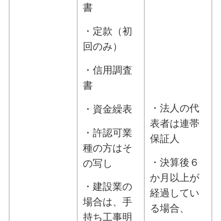
書
・定款（初
回のみ）
・信用調査
書
・法人の代
・資金繰表
表者は連帯
・許認可業
保証人
種の方はそ
・決算後６
の写し
か月以上が
・建設業の
経過してい
場合は、手
る場合、
持ち工事明