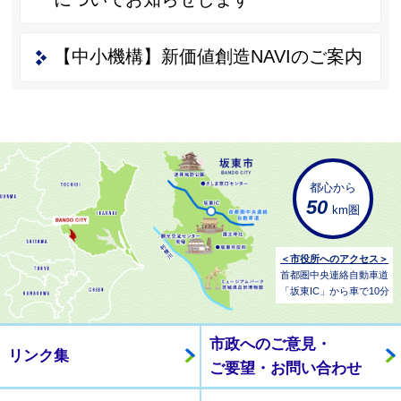
【中小機構】新価値創造NAVIのご案内
都心から
50
km圏
＜市役所へのアクセス＞
首都圏中央連絡自動車道
「坂東IC」から車で10分
市政へのご意見・
リンク集
ご要望・お問い合わせ