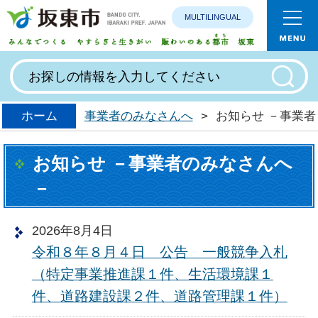
MULTILINGUAL
みんなで
ホーム
事業者のみなさんへ
>
お知らせ －事業
お知らせ －事業者のみなさんへ
－
2026年8月4日
令和８年８月４日 公告 一般競争入札
（特定事業推進課１件、生活環境課１
件、道路建設課２件、道路管理課１件）