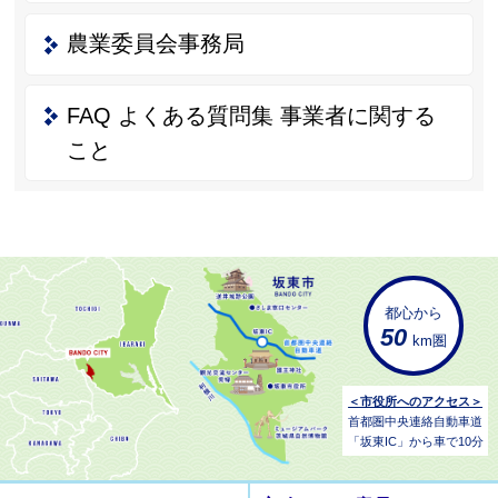
農業委員会事務局
FAQ よくある質問集 事業者に関する
こと
都心から
50
km圏
＜市役所へのアクセス＞
首都圏中央連絡自動車道
「坂東IC」から車で10分